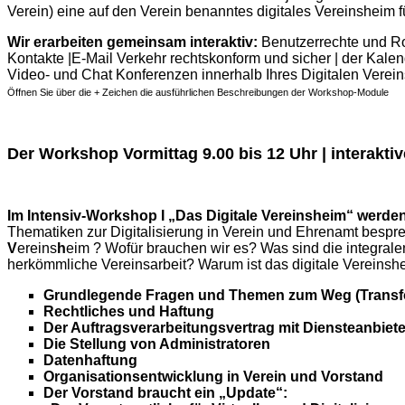
Verein) eine auf den Verein benanntes digitales Vereinsheim f
Wir erarbeiten gemeinsam interaktiv:
Benutzerrechte und R
Kontakte |E-Mail Verkehr rechtskonform und sicher | der Kalen
Video- und Chat Konferenzen innerhalb Ihres Digitalen Verei
Öffnen Sie über die + Zeichen die ausführlichen Beschreibungen der Workshop-Module
Der Workshop Vormittag 9.00 bis 12 Uhr | interakti
Im Intensiv-Workshop I „Das Digitale Vereinsheim“ werde
Thematiken zur Digitalisierung in Verein und Ehrenamt besprec
V
ereins
h
eim ? Wofür brauchen wir es? Was sind die integrale
herkömmliche Vereinsarbeit? Warum ist das digitale Vereinshe
Grundlegende Fragen und Themen zum Weg (Transform
Rechtliches und Haftung
Der Auftragsverarbeitungsvertrag mit Diensteanbiet
Die Stellung von Administratoren
Datenhaftung
Organisationsentwicklung in Verein und Vorstand
Der Vorstand braucht ein „Update“: