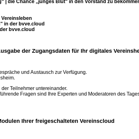
g“ |
die Chance „junges Blut“ in den Vorstand zu bekomme
m Vereinsleben
 in der bvve.cloud
 der bvve.cloud
 Ausgabe der Zugangsdaten für Ihr digitales Vereinsh
 Gespräche und Austausch zur Verfügung.
nsheim.
h der Teilnehmer untereinander.
rführende Fragen sind Ihre Experten und Moderatoren des Tages
 Modulen Ihrer freigeschalteten Vereinscloud