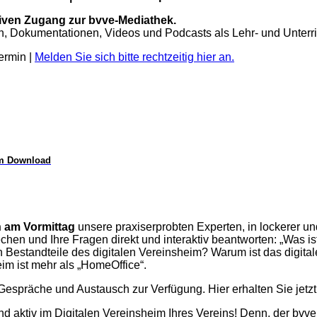
siven Zugang zur bvve-Mediathek.
n, Dokumentationen, Videos und Podcasts als Lehr- und Unterri
ermin |
Melden Sie sich bitte rechtzeitig hier an.
um Download
 am Vormittag
unsere praxiserprobten Experten, in lockerer un
hen und Ihre Fragen direkt und interaktiv beantworten: „Was ist
n Bestandteile des digitalen Vereinsheim? Warum ist das digit
im ist mehr als „HomeOffice“.
, Gespräche und Austausch zur Verfügung. Hier erhalten Sie jetz
nd aktiv im Digitalen Vereinsheim Ihres Vereins! Denn, der bvve