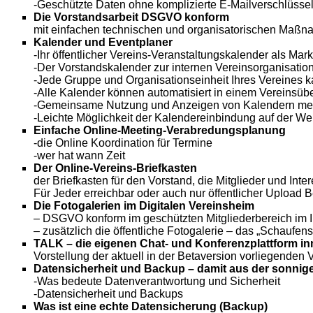
-Geschützte Daten ohne komplizierte E-Mailverschlüsse
Die Vorstandsarbeit DSGVO konform
mit einfachen technischen und organisatorischen Maßna
Kalender und Eventplaner
-Ihr öffentlicher Vereins-Veranstaltungskalender als Mar
-Der Vorstandskalender zur internen Vereinsorganisatio
-Jede Gruppe und Organisationseinheit Ihres Vereines ka
-Alle Kalender können automatisiert in einem Vereinsü
-Gemeinsame Nutzung und Anzeigen von Kalendern meh
-Leichte Möglichkeit der Kalendereinbindung auf der We
Einfache Online-Meeting-Verabredungsplanung
-die Online Koordination für Termine
-wer hat wann Zeit
Der Online-Vereins-Briefkasten
der Briefkasten für den Vorstand, die Mitglieder und Inte
Für Jeder erreichbar oder auch nur öffentlicher Upload B
Die Fotogalerien im Digitalen Vereinsheim
– DSGVO konform im geschützten Mitgliederbereich im I
– zusätzlich die öffentliche Fotogalerie – das „Schaufens
TALK – die eigenen Chat- und Konferenzplattform inn
Vorstellung der aktuell in der Betaversion vorliegenden V
Datensicherheit und Backup – damit aus der sonnige
-Was bedeute Datenverantwortung und Sicherheit
-Datensicherheit und Backups
Was ist eine echte Datensicherung (Backup)