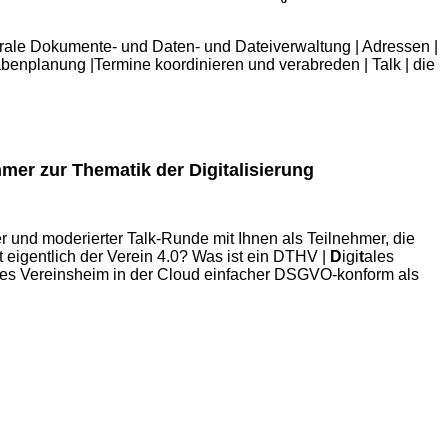
ale Dokumente- und Daten- und Dateiverwaltung | Adressen |
abenplanung |Termine koordinieren und verabreden | Talk | die
hmer zur Thematik der Digitalisierung
r und moderierter Talk-Runde mit Ihnen als Teilnehmer, die
t eigentlich der Verein 4.0? Was ist ein DTHV |
D
igi
t
ales
tales Vereinsheim in der Cloud einfacher DSGVO-konform als