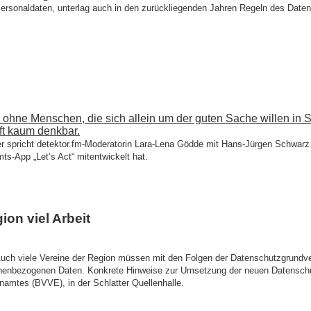
ersonaldaten, unterlag auch in den zurückliegenden Jahren Regeln des Dat
hne Menschen, die sich allein um der guten Sache willen in Sp
ft kaum denkbar.
er spricht detektor.fm-Moderatorin Lara-Lena Gödde mit Hans-Jürgen Schwar
s-App „Let’s Act“ mitentwickelt hat.
on viel Arbeit
ch viele Vereine der Region müssen mit den Folgen der Datenschutzgrundv
onenbezogenen Daten. Konkrete Hinweise zur Umsetzung der neuen Datenschut
amtes (BVVE), in der Schlatter Quellenhalle.