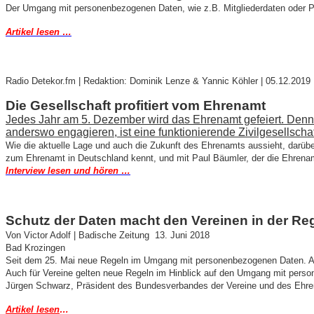
Der Umgang mit personenbezogenen Daten, wie z.B. Mitgliederdaten oder P
Artikel lesen …
Radio Detekor.fm | Redaktion: Dominik Lenze & Yannic Köhler | 05.12.2019
Die Gesellschaft profitiert vom Ehrenamt
Jedes Jahr am 5. Dezember wird das Ehrenamt gefeiert. Denn o
anderswo engagieren, ist eine funktionierende Zivilgesellscha
Wie die aktuelle Lage und auch die Zukunft des Ehrenamts aussieht, darüb
zum Ehrenamt in Deutschland kennt, und mit Paul Bäumler, der die Ehrenamt
Interview lesen und hören …
Schutz der Daten macht den Vereinen in der Regi
Von Victor Adolf | Badische Zeitung 1
3. Juni 2018
Bad Krozingen
Seit dem 25. Mai neue Regeln im Umgang mit personenbezogenen Daten. Au
Auch für Vereine gelten neue Regeln im Hinblick auf den Umgang mit pers
Jürgen Schwarz, Präsident des Bundesverbandes der Vereine und des Ehren
Artikel lesen
…