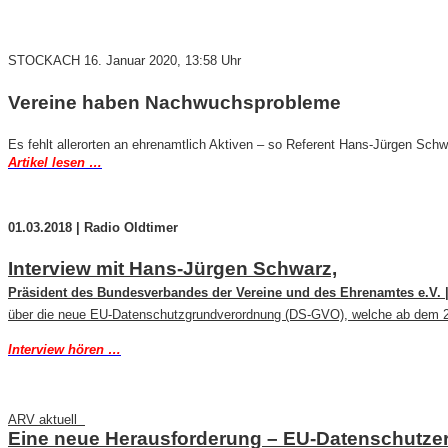
STOCKACH
16. Januar 2020, 13:58 Uhr
Vereine haben Nachwuchsprobleme
Es fehlt allerorten an ehrenamtlich Aktiven – so Referent Hans-Jürgen Sch
Artikel lesen …
01.03.2018 | Radio Oldtimer
Interview mit Hans-Jürgen Schwarz,
Präsident des Bundesverbandes der Vereine und des Ehrenamtes e.V. 
über die neue EU-Datenschutzgrundverordnung (DS-GVO), welche ab dem 25. 
Interview hören …
ARV aktuell
Eine neue Herausforderung – EU-Datenschutze