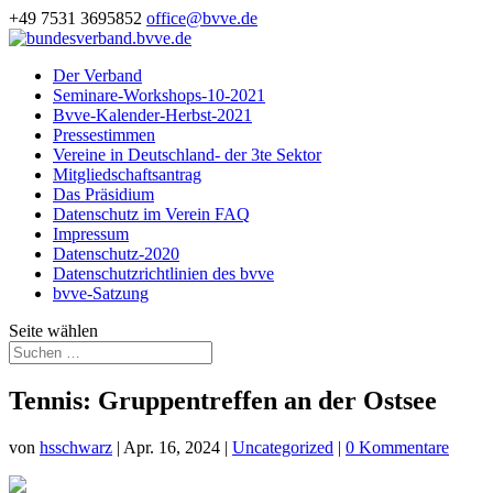
+49 7531 3695852
office@bvve.de
Der Verband
Seminare-Workshops-10-2021
Bvve-Kalender-Herbst-2021
Pressestimmen
Vereine in Deutschland- der 3te Sektor
Mitgliedschaftsantrag
Das Präsidium
Datenschutz im Verein FAQ
Impressum
Datenschutz-2020
Datenschutzrichtlinien des bvve
bvve-Satzung
Seite wählen
Tennis: Gruppentreffen an der Ostsee
von
hsschwarz
|
Apr. 16, 2024
|
Uncategorized
|
0 Kommentare