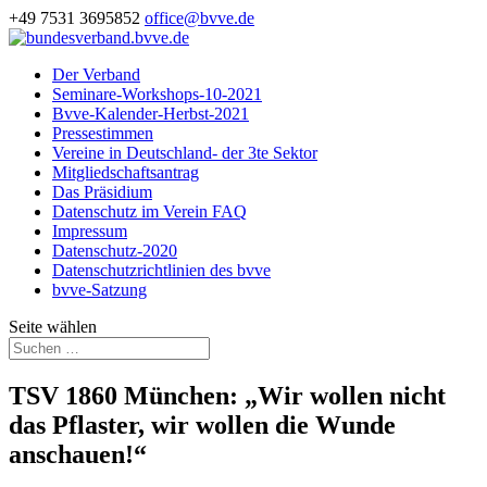
+49 7531 3695852
office@bvve.de
Der Verband
Seminare-Workshops-10-2021
Bvve-Kalender-Herbst-2021
Pressestimmen
Vereine in Deutschland- der 3te Sektor
Mitgliedschaftsantrag
Das Präsidium
Datenschutz im Verein FAQ
Impressum
Datenschutz-2020
Datenschutzrichtlinien des bvve
bvve-Satzung
Seite wählen
TSV 1860 München: „Wir wollen nicht
das Pflaster, wir wollen die Wunde
anschauen!“