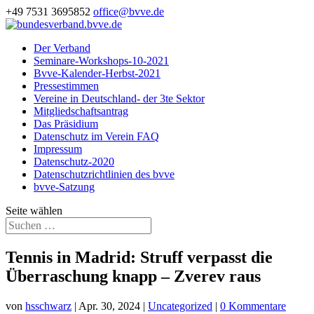
+49 7531 3695852
office@bvve.de
Der Verband
Seminare-Workshops-10-2021
Bvve-Kalender-Herbst-2021
Pressestimmen
Vereine in Deutschland- der 3te Sektor
Mitgliedschaftsantrag
Das Präsidium
Datenschutz im Verein FAQ
Impressum
Datenschutz-2020
Datenschutzrichtlinien des bvve
bvve-Satzung
Seite wählen
Tennis in Madrid: Struff verpasst die
Überraschung knapp – Zverev raus
von
hsschwarz
|
Apr. 30, 2024
|
Uncategorized
|
0 Kommentare