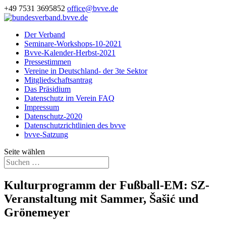
+49 7531 3695852
office@bvve.de
Der Verband
Seminare-Workshops-10-2021
Bvve-Kalender-Herbst-2021
Pressestimmen
Vereine in Deutschland- der 3te Sektor
Mitgliedschaftsantrag
Das Präsidium
Datenschutz im Verein FAQ
Impressum
Datenschutz-2020
Datenschutzrichtlinien des bvve
bvve-Satzung
Seite wählen
Kulturprogramm der Fußball-EM: SZ-
Veranstaltung mit Sammer, Šašić und
Grönemeyer