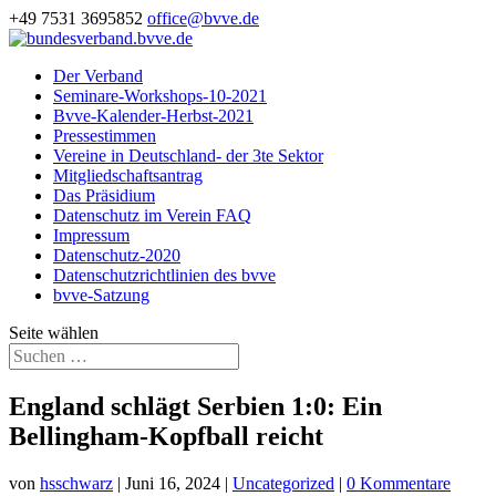
+49 7531 3695852
office@bvve.de
Der Verband
Seminare-Workshops-10-2021
Bvve-Kalender-Herbst-2021
Pressestimmen
Vereine in Deutschland- der 3te Sektor
Mitgliedschaftsantrag
Das Präsidium
Datenschutz im Verein FAQ
Impressum
Datenschutz-2020
Datenschutzrichtlinien des bvve
bvve-Satzung
Seite wählen
England schlägt Serbien 1:0: Ein
Bellingham-Kopfball reicht
von
hsschwarz
|
Juni 16, 2024
|
Uncategorized
|
0 Kommentare