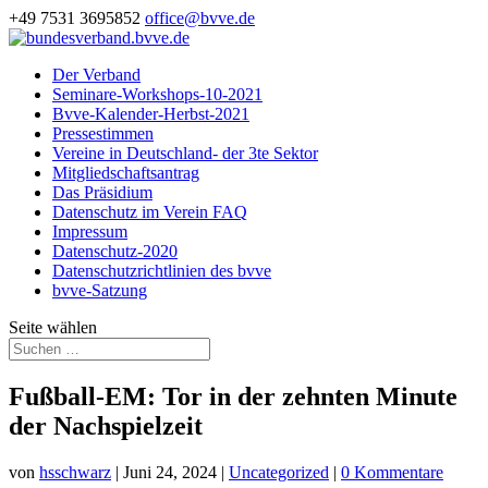
+49 7531 3695852
office@bvve.de
Der Verband
Seminare-Workshops-10-2021
Bvve-Kalender-Herbst-2021
Pressestimmen
Vereine in Deutschland- der 3te Sektor
Mitgliedschaftsantrag
Das Präsidium
Datenschutz im Verein FAQ
Impressum
Datenschutz-2020
Datenschutzrichtlinien des bvve
bvve-Satzung
Seite wählen
Fußball-EM: Tor in der zehnten Minute
der Nachspielzeit
von
hsschwarz
|
Juni 24, 2024
|
Uncategorized
|
0 Kommentare