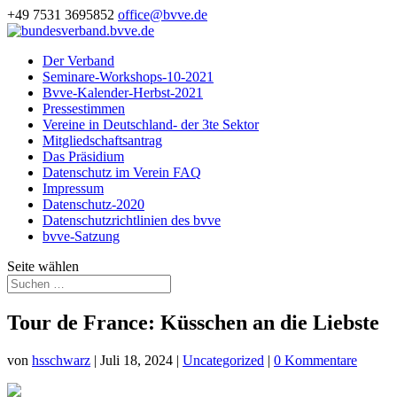
+49 7531 3695852
office@bvve.de
Der Verband
Seminare-Workshops-10-2021
Bvve-Kalender-Herbst-2021
Pressestimmen
Vereine in Deutschland- der 3te Sektor
Mitgliedschaftsantrag
Das Präsidium
Datenschutz im Verein FAQ
Impressum
Datenschutz-2020
Datenschutzrichtlinien des bvve
bvve-Satzung
Seite wählen
Tour de France: Küsschen an die Liebste
von
hsschwarz
|
Juli 18, 2024
|
Uncategorized
|
0 Kommentare