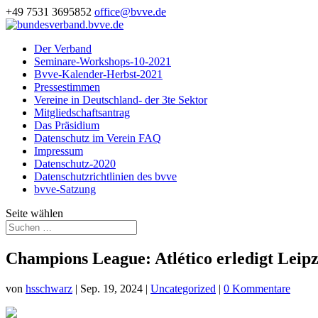
+49 7531 3695852
office@bvve.de
Der Verband
Seminare-Workshops-10-2021
Bvve-Kalender-Herbst-2021
Pressestimmen
Vereine in Deutschland- der 3te Sektor
Mitgliedschaftsantrag
Das Präsidium
Datenschutz im Verein FAQ
Impressum
Datenschutz-2020
Datenschutzrichtlinien des bvve
bvve-Satzung
Seite wählen
Champions League: Atlético erledigt Leipz
von
hsschwarz
|
Sep. 19, 2024
|
Uncategorized
|
0 Kommentare