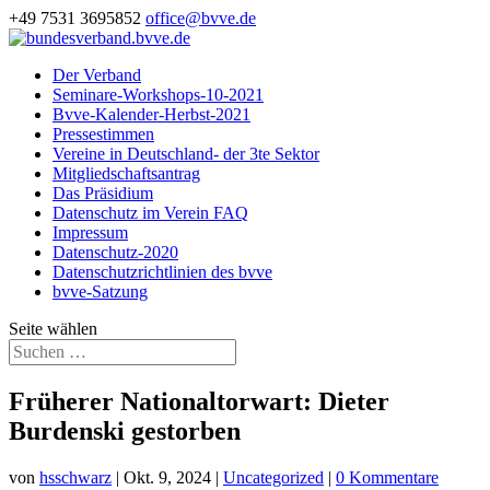
+49 7531 3695852
office@bvve.de
Der Verband
Seminare-Workshops-10-2021
Bvve-Kalender-Herbst-2021
Pressestimmen
Vereine in Deutschland- der 3te Sektor
Mitgliedschaftsantrag
Das Präsidium
Datenschutz im Verein FAQ
Impressum
Datenschutz-2020
Datenschutzrichtlinien des bvve
bvve-Satzung
Seite wählen
Früherer Nationaltorwart: Dieter
Burdenski gestorben
von
hsschwarz
|
Okt. 9, 2024
|
Uncategorized
|
0 Kommentare