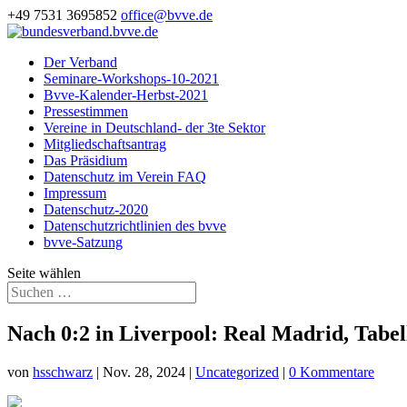
+49 7531 3695852
office@bvve.de
Der Verband
Seminare-Workshops-10-2021
Bvve-Kalender-Herbst-2021
Pressestimmen
Vereine in Deutschland- der 3te Sektor
Mitgliedschaftsantrag
Das Präsidium
Datenschutz im Verein FAQ
Impressum
Datenschutz-2020
Datenschutzrichtlinien des bvve
bvve-Satzung
Seite wählen
Nach 0:2 in Liverpool: Real Madrid, Tabe
von
hsschwarz
|
Nov. 28, 2024
|
Uncategorized
|
0 Kommentare