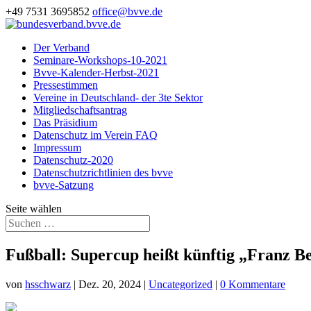
+49 7531 3695852
office@bvve.de
Der Verband
Seminare-Workshops-10-2021
Bvve-Kalender-Herbst-2021
Pressestimmen
Vereine in Deutschland- der 3te Sektor
Mitgliedschaftsantrag
Das Präsidium
Datenschutz im Verein FAQ
Impressum
Datenschutz-2020
Datenschutzrichtlinien des bvve
bvve-Satzung
Seite wählen
Fußball: Supercup heißt künftig „Franz 
von
hsschwarz
|
Dez. 20, 2024
|
Uncategorized
|
0 Kommentare