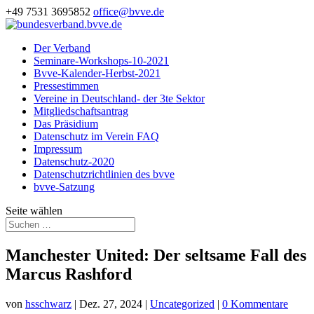
+49 7531 3695852
office@bvve.de
Der Verband
Seminare-Workshops-10-2021
Bvve-Kalender-Herbst-2021
Pressestimmen
Vereine in Deutschland- der 3te Sektor
Mitgliedschaftsantrag
Das Präsidium
Datenschutz im Verein FAQ
Impressum
Datenschutz-2020
Datenschutzrichtlinien des bvve
bvve-Satzung
Seite wählen
Manchester United: Der seltsame Fall des
Marcus Rashford
von
hsschwarz
|
Dez. 27, 2024
|
Uncategorized
|
0 Kommentare