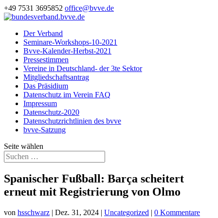
+49 7531 3695852
office@bvve.de
Der Verband
Seminare-Workshops-10-2021
Bvve-Kalender-Herbst-2021
Pressestimmen
Vereine in Deutschland- der 3te Sektor
Mitgliedschaftsantrag
Das Präsidium
Datenschutz im Verein FAQ
Impressum
Datenschutz-2020
Datenschutzrichtlinien des bvve
bvve-Satzung
Seite wählen
Spanischer Fußball: Barça scheitert
erneut mit Registrierung von Olmo
von
hsschwarz
|
Dez. 31, 2024
|
Uncategorized
|
0 Kommentare