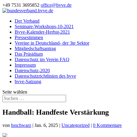
+49 7531 3695852
office@bvve.de
Der Verband
Seminare-Workshops-10-2021
Bvve-Kalender-Herbst-2021
Pressestimmen
Vereine in Deutschland- der 3te Sektor
Mitgliedschaftsantrag
Das Präsidium
Datenschutz im Verein FAQ
Impressum
Datenschutz-2020
Datenschutzrichtlinien des bvve
bvve-Satzung
Seite wählen
Handball: Handfeste Verstärkung
von
hsschwarz
|
Jan. 6, 2025
|
Uncategorized
|
0 Kommentare