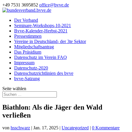
+49 7531 3695852
office@bvve.de
Der Verband
Seminare-Workshops-10-2021
Bvve-Kalender-Herbst-2021
Pressestimmen
Vereine in Deutschland- der 3te Sektor
Mitgliedschaftsantrag
Das Präsidium
Datenschutz im Verein FAQ
Impressum
Datenschutz-2020
Datenschutzrichtlinien des bvve
bvve-Satzung
Seite wählen
Biathlon: Als die Jäger den Wald
verließen
von
hsschwarz
|
Jan. 17, 2025
|
Uncategorized
|
0 Kommentare