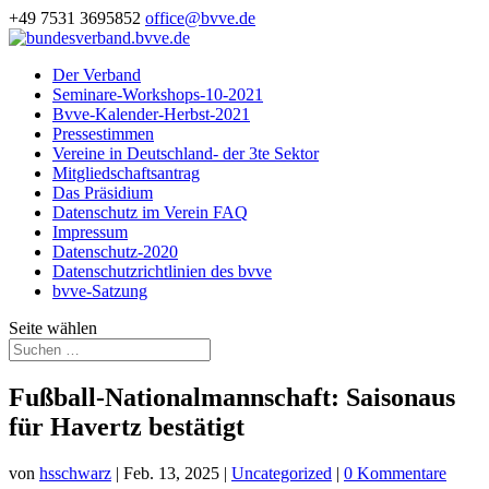
+49 7531 3695852
office@bvve.de
Der Verband
Seminare-Workshops-10-2021
Bvve-Kalender-Herbst-2021
Pressestimmen
Vereine in Deutschland- der 3te Sektor
Mitgliedschaftsantrag
Das Präsidium
Datenschutz im Verein FAQ
Impressum
Datenschutz-2020
Datenschutzrichtlinien des bvve
bvve-Satzung
Seite wählen
Fußball-Nationalmannschaft: Saisonaus
für Havertz bestätigt
von
hsschwarz
|
Feb. 13, 2025
|
Uncategorized
|
0 Kommentare