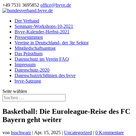
+49 7531 3695852
office@bvve.de
Der Verband
Seminare-Workshops-10-2021
Bvve-Kalender-Herbst-2021
Pressestimmen
Vereine in Deutschland- der 3te Sektor
Mitgliedschaftsantrag
Das Präsidium
Datenschutz im Verein FAQ
Impressum
Datenschutz-2020
Datenschutzrichtlinien des bvve
bvve-Satzung
Seite wählen
Basketball: Die Euroleague-Reise des FC
Bayern geht weiter
von
hsschwarz
|
Apr. 15, 2025
|
Uncategorized
|
0 Kommentare