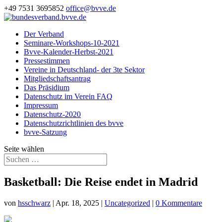
+49 7531 3695852
office@bvve.de
Der Verband
Seminare-Workshops-10-2021
Bvve-Kalender-Herbst-2021
Pressestimmen
Vereine in Deutschland- der 3te Sektor
Mitgliedschaftsantrag
Das Präsidium
Datenschutz im Verein FAQ
Impressum
Datenschutz-2020
Datenschutzrichtlinien des bvve
bvve-Satzung
Seite wählen
Basketball: Die Reise endet in Madrid
von
hsschwarz
|
Apr. 18, 2025
|
Uncategorized
|
0 Kommentare