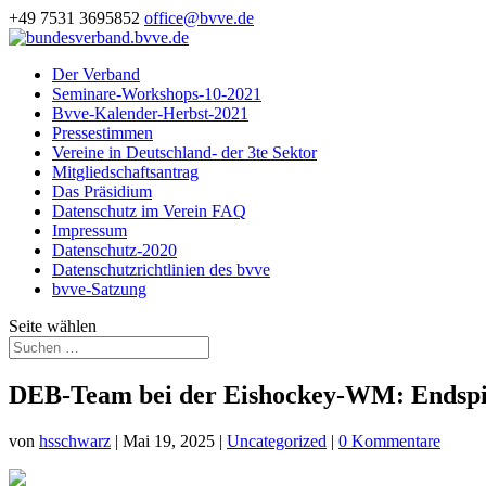
+49 7531 3695852
office@bvve.de
Der Verband
Seminare-Workshops-10-2021
Bvve-Kalender-Herbst-2021
Pressestimmen
Vereine in Deutschland- der 3te Sektor
Mitgliedschaftsantrag
Das Präsidium
Datenschutz im Verein FAQ
Impressum
Datenschutz-2020
Datenschutzrichtlinien des bvve
bvve-Satzung
Seite wählen
DEB-Team bei der Eishockey-WM: Endspiel
von
hsschwarz
|
Mai 19, 2025
|
Uncategorized
|
0 Kommentare