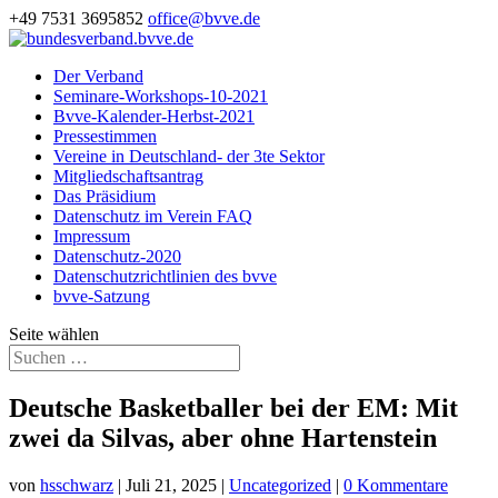
+49 7531 3695852
office@bvve.de
Der Verband
Seminare-Workshops-10-2021
Bvve-Kalender-Herbst-2021
Pressestimmen
Vereine in Deutschland- der 3te Sektor
Mitgliedschaftsantrag
Das Präsidium
Datenschutz im Verein FAQ
Impressum
Datenschutz-2020
Datenschutzrichtlinien des bvve
bvve-Satzung
Seite wählen
Deutsche Basketballer bei der EM: Mit
zwei da Silvas, aber ohne Hartenstein
von
hsschwarz
|
Juli 21, 2025
|
Uncategorized
|
0 Kommentare