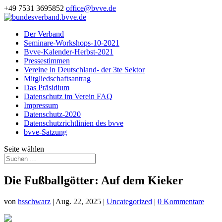
+49 7531 3695852
office@bvve.de
Der Verband
Seminare-Workshops-10-2021
Bvve-Kalender-Herbst-2021
Pressestimmen
Vereine in Deutschland- der 3te Sektor
Mitgliedschaftsantrag
Das Präsidium
Datenschutz im Verein FAQ
Impressum
Datenschutz-2020
Datenschutzrichtlinien des bvve
bvve-Satzung
Seite wählen
Die Fußballgötter: Auf dem Kieker
von
hsschwarz
|
Aug. 22, 2025
|
Uncategorized
|
0 Kommentare