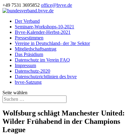
+49 7531 3695852
office@bvve.de
Der Verband
Seminare-Workshops-10-2021
Bvve-Kalender-Herbst-2021
Pressestimmen
Vereine in Deutschland- der 3te Sektor
Mitgliedschaftsantrag
Das Präsidium
Datenschutz im Verein FAQ
Impressum
Datenschutz-2020
Datenschutzrichtlinien des bvve
bvve-Satzung
Seite wählen
Wolfsburg schlägt Manchester United:
Wilder Frühabend in der Champions
League