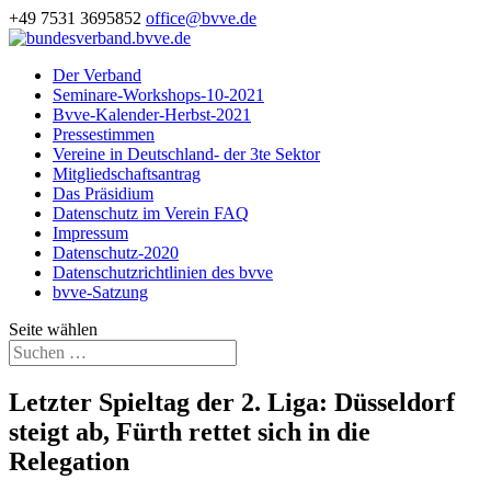
+49 7531 3695852
office@bvve.de
Der Verband
Seminare-Workshops-10-2021
Bvve-Kalender-Herbst-2021
Pressestimmen
Vereine in Deutschland- der 3te Sektor
Mitgliedschaftsantrag
Das Präsidium
Datenschutz im Verein FAQ
Impressum
Datenschutz-2020
Datenschutzrichtlinien des bvve
bvve-Satzung
Seite wählen
Letzter Spieltag der 2. Liga: Düsseldorf
steigt ab, Fürth rettet sich in die
Relegation