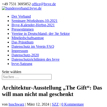
+49 7531 3695852
office@bvve.de
Der Verband
Seminare-Workshops-10-2021
Bvve-Kalender-Herbst-2021
Pressestimmen
Vereine in Deutschland- der 3te Sektor
Mitgliedschaftsantrag
Das Präsidium
Datenschutz im Verein FAQ
Impressum
Datenschutz-2020
Datenschutzrichtlinien des bvve
bvve-Satzung
Seite wählen
Architektur-Ausstellung „The Gift“: Das
will man nicht mal geschenkt
von
hsschwarz
|
März 12, 2024
|
SZZ
|
0 Kommentare