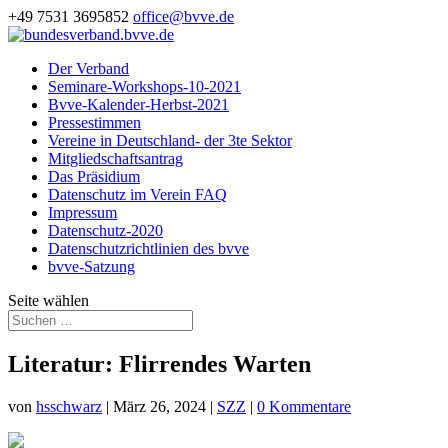
+49 7531 3695852
office@bvve.de
Der Verband
Seminare-Workshops-10-2021
Bvve-Kalender-Herbst-2021
Pressestimmen
Vereine in Deutschland- der 3te Sektor
Mitgliedschaftsantrag
Das Präsidium
Datenschutz im Verein FAQ
Impressum
Datenschutz-2020
Datenschutzrichtlinien des bvve
bvve-Satzung
Seite wählen
Literatur: Flirrendes Warten
von
hsschwarz
|
März 26, 2024
|
SZZ
|
0 Kommentare