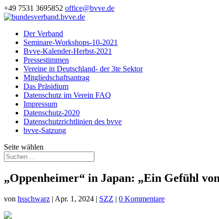
+49 7531 3695852
office@bvve.de
Der Verband
Seminare-Workshops-10-2021
Bvve-Kalender-Herbst-2021
Pressestimmen
Vereine in Deutschland- der 3te Sektor
Mitgliedschaftsantrag
Das Präsidium
Datenschutz im Verein FAQ
Impressum
Datenschutz-2020
Datenschutzrichtlinien des bvve
bvve-Satzung
Seite wählen
„Oppenheimer“ in Japan: „Ein Gefühl vo
von
hsschwarz
|
Apr. 1, 2024
|
SZZ
|
0 Kommentare