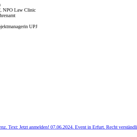
n
f, NPO Law Clinic
Ehrenamt
ojektmanagerin UPJ