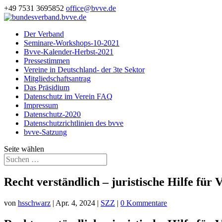
+49 7531 3695852
office@bvve.de
Der Verband
Seminare-Workshops-10-2021
Bvve-Kalender-Herbst-2021
Pressestimmen
Vereine in Deutschland- der 3te Sektor
Mitgliedschaftsantrag
Das Präsidium
Datenschutz im Verein FAQ
Impressum
Datenschutz-2020
Datenschutzrichtlinien des bvve
bvve-Satzung
Seite wählen
Recht verständlich – juristische Hilfe für 
von
hsschwarz
|
Apr. 4, 2024
|
SZZ
|
0 Kommentare