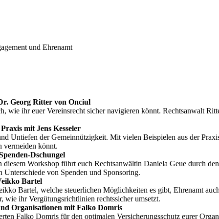
ngagement und Ehrenamt
Dr. Georg Ritter von Onciul
h, wie ihr euer Vereinsrecht sicher navigieren könnt. Rechtsanwalt Rit
Praxis mit Jens Kesseler
 und Untiefen der Gemeinnützigkeit. Mit vielen Beispielen aus der Prax
en vermeiden könnt.
n Spenden-Dschungel
In diesem Workshop führt euch Rechtsanwältin Daniela Geue durch den 
hen Unterschiede von Spenden und Sponsoring.
Veikko Bartel
ko Bartel, welche steuerlichen Möglichkeiten es gibt, Ehrenamt auch f
, wie ihr Vergütungsrichtlinien rechtssicher umsetzt.
und Organisationen mit Falko Domris
en Falko Domris für den optimalen Versicherungsschutz eurer Organisat