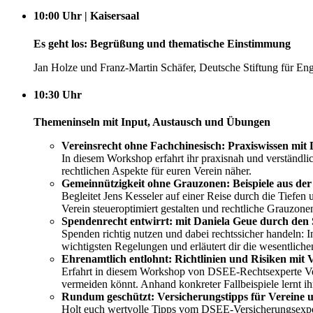
10:00 Uhr | Kaisersaal
Es geht los: Begrüßung und thematische Einstimmung
Jan Holze und Franz-Martin Schäfer, Deutsche Stiftung für E
10:30 Uhr
Themeninseln mit Input, Austausch und Übungen
Vereinsrecht ohne Fachchinesisch: Praxiswissen mit 
In diesem Workshop erfahrt ihr praxisnah und verständlic
rechtlichen Aspekte für euren Verein näher.
Gemeinnützigkeit ohne Grauzonen: Beispiele aus der 
Begleitet Jens Kesseler auf einer Reise durch die Tiefen
Verein steueroptimiert gestalten und rechtliche Grauzon
Spendenrecht entwirrt: mit Daniela Geue durch de
Spenden richtig nutzen und dabei rechtssicher handeln: 
wichtigsten Regelungen und erläutert dir die wesentlic
Ehrenamtlich entlohnt: Richtlinien und Risiken mit 
Erfahrt in diesem Workshop von DSEE-Rechtsexperte Veik
vermeiden könnt. Anhand konkreter Fallbeispiele lernt ihr
Rundum geschützt: Versicherungstipps für Vereine 
Holt euch wertvolle Tipps vom DSEE-Versicherungsexpert