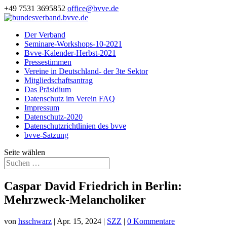
+49 7531 3695852
office@bvve.de
Der Verband
Seminare-Workshops-10-2021
Bvve-Kalender-Herbst-2021
Pressestimmen
Vereine in Deutschland- der 3te Sektor
Mitgliedschaftsantrag
Das Präsidium
Datenschutz im Verein FAQ
Impressum
Datenschutz-2020
Datenschutzrichtlinien des bvve
bvve-Satzung
Seite wählen
Caspar David Friedrich in Berlin:
Mehrzweck-Melancholiker
von
hsschwarz
|
Apr. 15, 2024
|
SZZ
|
0 Kommentare