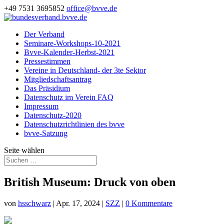
+49 7531 3695852
office@bvve.de
Der Verband
Seminare-Workshops-10-2021
Bvve-Kalender-Herbst-2021
Pressestimmen
Vereine in Deutschland- der 3te Sektor
Mitgliedschaftsantrag
Das Präsidium
Datenschutz im Verein FAQ
Impressum
Datenschutz-2020
Datenschutzrichtlinien des bvve
bvve-Satzung
Seite wählen
British Museum: Druck von oben
von
hsschwarz
|
Apr. 17, 2024
|
SZZ
|
0 Kommentare