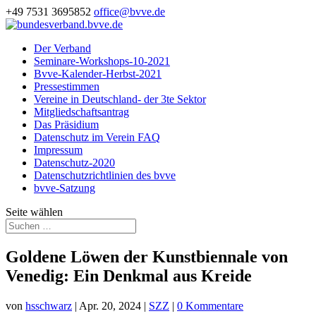
+49 7531 3695852
office@bvve.de
Der Verband
Seminare-Workshops-10-2021
Bvve-Kalender-Herbst-2021
Pressestimmen
Vereine in Deutschland- der 3te Sektor
Mitgliedschaftsantrag
Das Präsidium
Datenschutz im Verein FAQ
Impressum
Datenschutz-2020
Datenschutzrichtlinien des bvve
bvve-Satzung
Seite wählen
Goldene Löwen der Kunstbiennale von
Venedig: Ein Denkmal aus Kreide
von
hsschwarz
|
Apr. 20, 2024
|
SZZ
|
0 Kommentare