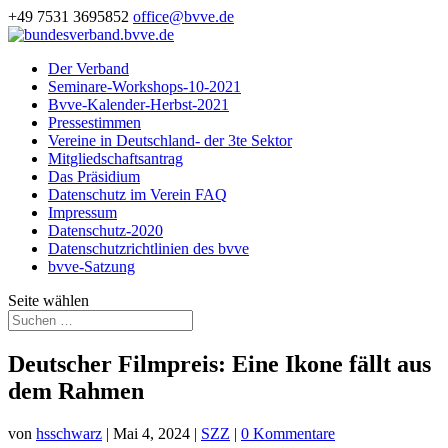
+49 7531 3695852
office@bvve.de
Der Verband
Seminare-Workshops-10-2021
Bvve-Kalender-Herbst-2021
Pressestimmen
Vereine in Deutschland- der 3te Sektor
Mitgliedschaftsantrag
Das Präsidium
Datenschutz im Verein FAQ
Impressum
Datenschutz-2020
Datenschutzrichtlinien des bvve
bvve-Satzung
Seite wählen
Deutscher Filmpreis: Eine Ikone fällt aus
dem Rahmen
von
hsschwarz
|
Mai 4, 2024
|
SZZ
|
0 Kommentare