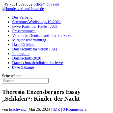
+49 7531 3695852
office@bvve.de
Der Verband
Seminare-Workshops-10-2021
Bvve-Kalender-Herbst-2021
Pressestimmen
Vereine in Deutschland- der 3te Sektor
Mitgliedschaftsantrag
Das Präsidium
Datenschutz im Verein FAQ
Impressum
Datenschutz-2020
Datenschutzrichtlinien des bvve
bvve-Satzung
Seite wählen
Theresia Enzensbergers Essay
„Schlafen“: Kinder der Nacht
von
hsschwarz
|
Mai 26, 2024
|
SZZ
|
0 Kommentare