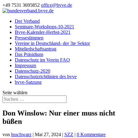
+49 7531 3695852
office@bvve.de
Der Verband
Seminare-Workshops-10-2021
Bvve-Kalender-Herbst-2021
Pressestimmen
Vereine in Deutschland- der 3te Sektor
Mitgliedschaftsantrag
Das Präsidium
Datenschutz im Verein FAQ
Impressum
Datenschutz-2020
Datenschutzrichtlinien des bvve
bvve-Satzung
Seite wählen
Don Winslow: Nur einer muss nicht
büßen
von
hsschwarz
|
Mai 27, 2024
|
SZZ
|
0 Kommentare