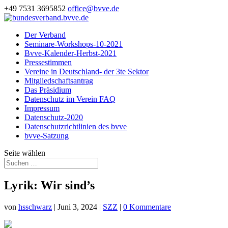
+49 7531 3695852
office@bvve.de
Der Verband
Seminare-Workshops-10-2021
Bvve-Kalender-Herbst-2021
Pressestimmen
Vereine in Deutschland- der 3te Sektor
Mitgliedschaftsantrag
Das Präsidium
Datenschutz im Verein FAQ
Impressum
Datenschutz-2020
Datenschutzrichtlinien des bvve
bvve-Satzung
Seite wählen
Lyrik: Wir sind’s
von
hsschwarz
|
Juni 3, 2024
|
SZZ
|
0 Kommentare