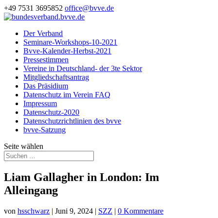
+49 7531 3695852
office@bvve.de
Der Verband
Seminare-Workshops-10-2021
Bvve-Kalender-Herbst-2021
Pressestimmen
Vereine in Deutschland- der 3te Sektor
Mitgliedschaftsantrag
Das Präsidium
Datenschutz im Verein FAQ
Impressum
Datenschutz-2020
Datenschutzrichtlinien des bvve
bvve-Satzung
Seite wählen
Liam Gallagher in London: Im
Alleingang
von
hsschwarz
|
Juni 9, 2024
|
SZZ
|
0 Kommentare