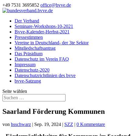
+49 7531 3695852
office@bvve.de
Der Verband
Seminare-Workshops-10-2021
Bvve-Kalender-Herbst-2021
Pressestimmen
Vereine in Deutschland- der 3te Sektor
Mitgliedschaftsantrag
Das Präsidium
Datenschutz im Verein FAQ
Impressum
Datenschutz-2020
Datenschutzrichtlinien des bvve
bvve-Satzung
Seite wählen
Saarland Förderung Kommunen
von
hsschwarz
|
Sep. 19, 2024
|
SZZ
|
0 Kommentare