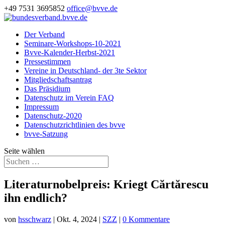
+49 7531 3695852
office@bvve.de
Der Verband
Seminare-Workshops-10-2021
Bvve-Kalender-Herbst-2021
Pressestimmen
Vereine in Deutschland- der 3te Sektor
Mitgliedschaftsantrag
Das Präsidium
Datenschutz im Verein FAQ
Impressum
Datenschutz-2020
Datenschutzrichtlinien des bvve
bvve-Satzung
Seite wählen
Literaturnobelpreis: Kriegt Cărtărescu
ihn endlich?
von
hsschwarz
|
Okt. 4, 2024
|
SZZ
|
0 Kommentare