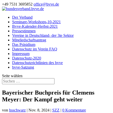
+49 7531 3695852
office@bvve.de
Der Verband
Seminare-Workshops-10-2021
Bvve-Kalender-Herbst-2021
Pressestimmen
Vereine in Deutschland- der 3te Sektor
Mitgliedschaftsantrag
Das Präsidium
Datenschutz im Verein FAQ
Impressum
Datenschutz-2020
Datenschutzrichtlinien des bvve
bvve-Satzung
Seite wählen
Bayerischer Buchpreis für Clemens
Meyer: Der Kampf geht weiter
von
hsschwarz
|
Nov. 8, 2024
|
SZZ
|
0 Kommentare