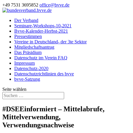
+49 7531 3695852
office@bvve.de
Der Verband
Seminare-Workshops-10-2021
Bvve-Kalender-Herbst-2021
Pressestimmen
Vereine in Deutschland- der 3te Sektor
Mitgliedschaftsantrag
Das Präsidium
Datenschutz im Verein FAQ
Impressum
Datenschutz-2020
Datenschutzrichtlinien des bvve
bvve-Satzung
Seite wählen
#DSEEinformiert – Mittelabrufe,
Mittelverwendung,
Verwendungsnachweise