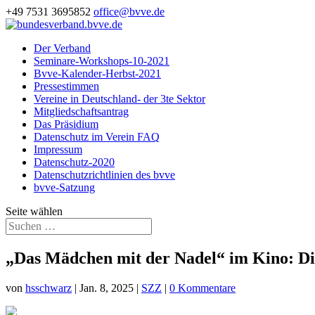
+49 7531 3695852
office@bvve.de
Der Verband
Seminare-Workshops-10-2021
Bvve-Kalender-Herbst-2021
Pressestimmen
Vereine in Deutschland- der 3te Sektor
Mitgliedschaftsantrag
Das Präsidium
Datenschutz im Verein FAQ
Impressum
Datenschutz-2020
Datenschutzrichtlinien des bvve
bvve-Satzung
Seite wählen
„Das Mädchen mit der Nadel“ im Kino: Di
von
hsschwarz
|
Jan. 8, 2025
|
SZZ
|
0 Kommentare