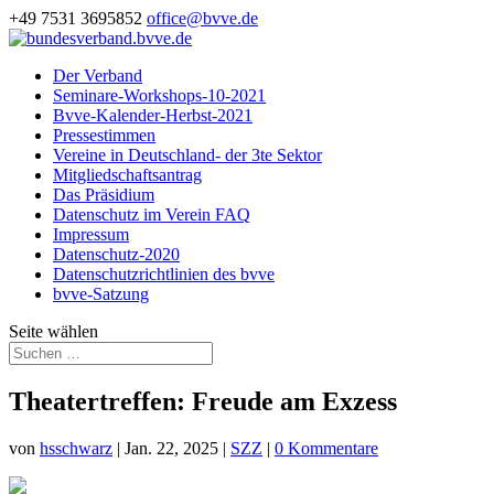
+49 7531 3695852
office@bvve.de
Der Verband
Seminare-Workshops-10-2021
Bvve-Kalender-Herbst-2021
Pressestimmen
Vereine in Deutschland- der 3te Sektor
Mitgliedschaftsantrag
Das Präsidium
Datenschutz im Verein FAQ
Impressum
Datenschutz-2020
Datenschutzrichtlinien des bvve
bvve-Satzung
Seite wählen
Theatertreffen: Freude am Exzess
von
hsschwarz
|
Jan. 22, 2025
|
SZZ
|
0 Kommentare