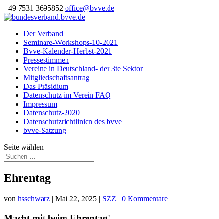
+49 7531 3695852
office@bvve.de
Der Verband
Seminare-Workshops-10-2021
Bvve-Kalender-Herbst-2021
Pressestimmen
Vereine in Deutschland- der 3te Sektor
Mitgliedschaftsantrag
Das Präsidium
Datenschutz im Verein FAQ
Impressum
Datenschutz-2020
Datenschutzrichtlinien des bvve
bvve-Satzung
Seite wählen
Ehrentag
von
hsschwarz
|
Mai 22, 2025
|
SZZ
|
0 Kommentare
Macht mit beim Ehrentag!