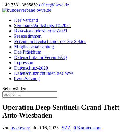
+49 7531 3695852
office@bvve.de
Der Verband
Seminare-Workshops-10-2021
Bvve-Kalender-Herbst-2021
Pressestimmen
Vereine in Deutschland- der 3te Sektor
Mitgliedschaftsantrag
Das Präsidium
Datenschutz im Verein FAQ
Impressum
Datenschutz-2020
Datenschutzrichtlinien des bvve
bvve-Satzung
Seite wählen
Operation Deep Sentinel: Grand Theft
Auto Wiesbaden
von
hsschwarz
|
Juni 16, 2025
|
SZZ
|
0 Kommentare