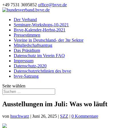
+49 7531 3695852
office@bvve.de
Der Verband
Seminare-Workshops-10-2021
Bvve-Kalender-Herbst-2021
Pressestimmen
Vereine in Deutschland- der 3te Sektor
Mitgliedschaftsantrag
Das Präsidium
Datenschutz im Verein FAQ
Impressum
Datenschutz-2020
Datenschutzrichtlinien des bvve
bvve-Satzung
Seite wählen
Ausstellungen im Juli: Was wo läuft
von
hsschwarz
|
Juni 26, 2025
|
SZZ
|
0 Kommentare