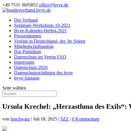
+49 7531 3695852
office@bvve.de
Der Verband
Seminare-Workshops-10-2021
Bvve-Kalender-Herbst-2021
Pressestimmen
Vereine in Deutschland- der 3te Sektor
Mitgliedschaftsantrag
Das Präsidium
Datenschutz im Verein FAQ
Impressum
Datenschutz-2020
Datenschutzrichtlinien des bvve
bvve-Satzung
Seite wählen
Ursula Krechel: „Herzasthma des Exils“: 
von
hsschwarz
|
Juli 18, 2025
|
SZZ
|
0 Kommentare