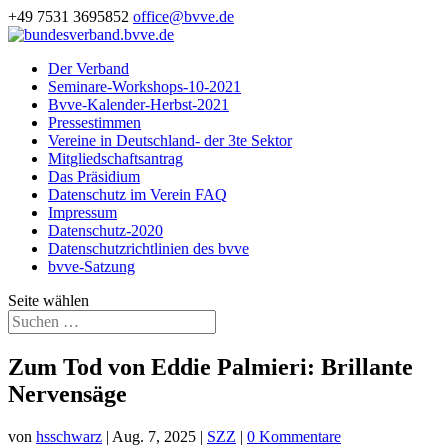
+49 7531 3695852
office@bvve.de
Der Verband
Seminare-Workshops-10-2021
Bvve-Kalender-Herbst-2021
Pressestimmen
Vereine in Deutschland- der 3te Sektor
Mitgliedschaftsantrag
Das Präsidium
Datenschutz im Verein FAQ
Impressum
Datenschutz-2020
Datenschutzrichtlinien des bvve
bvve-Satzung
Seite wählen
Zum Tod von Eddie Palmieri: Brillante
Nervensäge
von
hsschwarz
|
Aug. 7, 2025
|
SZZ
|
0 Kommentare