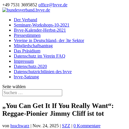
+49 7531 3695852
office@bvve.de
Der Verband
Seminare-Workshops-10-2021
Bvve-Kalender-Herbst-2021
Pressestimmen
Vereine in Deutschland- der 3te Sektor
Mitgliedschaftsantrag
Das Präsidium
Datenschutz im Verein FAQ
Impressum
Datenschutz-2020
Datenschutzrichtlinien des bvve
bvve-Satzung
Seite wählen
„You Can Get It If You Really Want“:
Reggae-Pionier Jimmy Cliff ist tot
von
hsschwarz
|
Nov. 24, 2025
|
SZZ
|
0 Kommentare