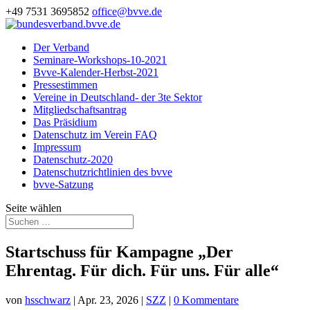
+49 7531 3695852
office@bvve.de
Der Verband
Seminare-Workshops-10-2021
Bvve-Kalender-Herbst-2021
Pressestimmen
Vereine in Deutschland- der 3te Sektor
Mitgliedschaftsantrag
Das Präsidium
Datenschutz im Verein FAQ
Impressum
Datenschutz-2020
Datenschutzrichtlinien des bvve
bvve-Satzung
Seite wählen
Startschuss für Kampagne „Der
Ehrentag. Für dich. Für uns. Für alle“
von
hsschwarz
|
Apr. 23, 2026
|
SZZ
|
0 Kommentare