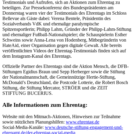
Testimonials und Aufrufen, sich an Aktionen zum Ehrentag zu
beteiligen. Zur Pressekonferenz des Bundespräsidenten am
Donnerstag waren vier der Testimonials des Ehrentags im Schloss
Bellevue als Gäste dabei: Verena Bentele, Präsidentin des
Sozialverbands VdK und ehemalige paralympische
Spitzensportlerin; Philipp Lahm, Gründer der Philipp-Lahm-Stiftung
und ehemaliger Fußball-Nationalspieler; die Schauspielerin Esther
Schweins sowie Anna-Lena von Hodenberg, Mitbegründerin von
HateAid, einer Organisation gegen digitale Gewalt. Alle bereits
veröffentlichten Videos der Ehrentag-Testimonials finden sich auf
dem Instagram-Kanal des Ehrentags.
Offizielle Partner des Ehrentags sind die Aktion Mensch, die DFB-
Stiftungen Egidius Braun und Sepp Herberger sowie die Stiftung
der Nationalmannschaft, die Gemeinnützige Hertie-Stiftung,
McDonald’s Deutschland, die Postcode Lotterie, die Robert Bosch
Stiftung, die Stiftung Mercator, STRÖER und die ZEIT
STIFTUNG BUCERIUS.
Alle Informationen zum Ehrentag:
Website mit den Mitmach-Aktionen, Hinweisen zur Teilnahme
sowie nützlichen Planungshilfen:
www.ehrentag.de
Social-Media-Kanäle:
www.deutsche-stiftung-engagement-und-
ehrenamt.de/der-ehrentag-social-media