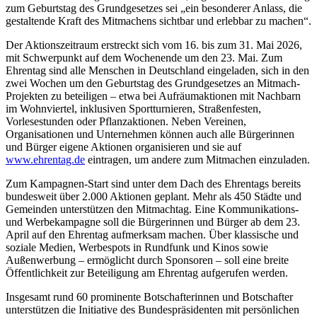
zum Geburtstag des Grundgesetzes sei „ein besonderer Anlass, die
gestaltende Kraft des Mitmachens sichtbar und erlebbar zu machen“.
Der Aktionszeitraum erstreckt sich vom 16. bis zum 31. Mai 2026,
mit Schwerpunkt auf dem Wochenende um den 23. Mai. Zum
Ehrentag sind alle Menschen in Deutschland eingeladen, sich in den
zwei Wochen um den Geburtstag des Grundgesetzes an Mitmach-
Projekten zu beteiligen – etwa bei Aufräumaktionen mit Nachbarn
im Wohnviertel, inklusiven Sportturnieren, Straßenfesten,
Vorlesestunden oder Pflanzaktionen. Neben Vereinen,
Organisationen und Unternehmen können auch alle Bürgerinnen
und Bürger eigene Aktionen organisieren und sie auf
www.ehrentag.de
eintragen, um andere zum Mitmachen einzuladen.
Zum Kampagnen-Start sind unter dem Dach des Ehrentags bereits
bundesweit über 2.000 Aktionen geplant. Mehr als 450 Städte und
Gemeinden unterstützen den Mitmachtag. Eine Kommunikations-
und Werbekampagne soll die Bürgerinnen und Bürger ab dem 23.
April auf den Ehrentag aufmerksam machen. Über klassische und
soziale Medien, Werbespots in Rundfunk und Kinos sowie
Außenwerbung – ermöglicht durch Sponsoren – soll eine breite
Öffentlichkeit zur Beteiligung am Ehrentag aufgerufen werden.
Insgesamt rund 60 prominente Botschafterinnen und Botschafter
unterstützen die Initiative des Bundespräsidenten mit persönlichen