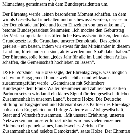
Mitmachtag gemeinsam mit dem Bundespräsidenten um.
Der Ehrentag werde „einen besonderen Moment schaffen, an dem
wir als Gesellschaft innehalten und uns bewusst werden, dass es in
der Demokratie auf jede und jeden Einzelnen von uns ankommt“,
betonte Bundespräsident Steinmeier. „Ich möchte den Geburtstag
der Verfassung stärker ins öffentliche Bewusstsein rücken, denn das
Grundgesetz ist die Grundlage unserer Demokratie. Das gehört
gefeiert – am besten, indem wir etwas für das Miteinander in diesem
Land tun, füreinander da sind, aktiv werden und Spaß dabei haben.“
Der Ehrentag solle fortan „jedes Jahr für alle im Land einen Anlass
schaffen, die Gemeinschaft hochleben zu lassen“.
DSEE-Vorstand Jan Holze sagte, der Ehrentag zeige, was möglich
sei, wenn Engagement bundesweit sichtbar und wirksam
zusammengeführt werde. „Gemeinsam mit Schirmherr
Bundespräsident Frank-Walter Steinmeier und zahlreichen starken
Partnern setzen wir damit ein klares Signal für den gesellschaftlichen
Zusammenhalt in unserem Land“, betonte Holze. Die Deutsche
Stiftung für Engagement und Ehrenamt sei als Partner des Ehrentags
nah an den Engagierten und bringe Akteure aus Zivilgesellschaft,
Staat und Wirtschaft zusammen. „Mit unserer Erfahrung, unseren
Netzwerken und unserer Infrastruktur wird aus vielen einzelnen
Aktionen ein gemeinsames, bundesweites Zeichen für
Zusammenhalt und gelebte Demokratie“, sagte Holze. Der Ehrentag